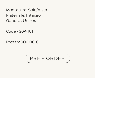
Montatura: Sole/Vista
Materiale: Intarsio
Genere : Unisex
Code - 204.101
Prezzo: 900,00 €
PRE - ORDER
INFORMAZIONI
Origine
Privacy policy
Informativa sui cookie
FAQ
CONTATTI