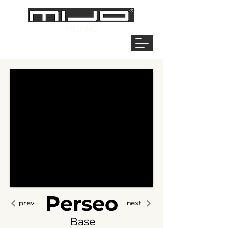
MILANO
Perseo
prev.
next
Base